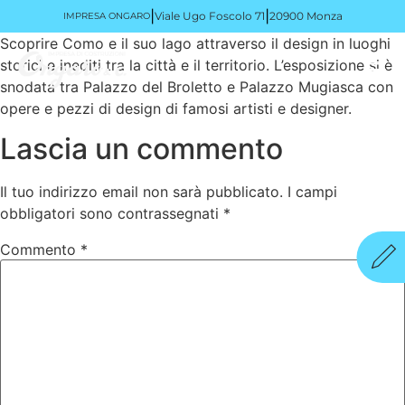
|
|
Viale Ugo Foscolo 71
20900 Monza
IMPRESA ONGARO
Scoprire Como e il suo lago attraverso il design in luoghi
storici e inediti tra la città e il territorio. L’esposizione si è
snodata tra Palazzo del Broletto e Palazzo Mugiasca con
opere e pezzi di design di famosi artisti e designer.
Lascia un commento
Il tuo indirizzo email non sarà pubblicato.
I campi
obbligatori sono contrassegnati
*
Commento
*