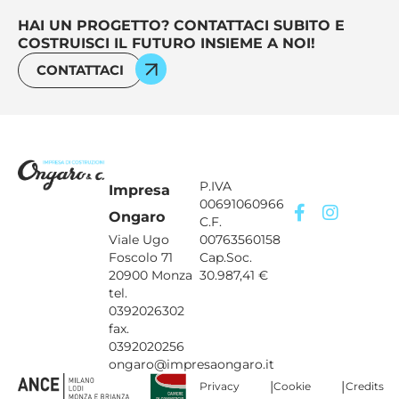
HAI UN PROGETTO? CONTATTACI SUBITO E
COSTRUISCI IL FUTURO INSIEME A NOI!
CONTATTACI
P.IVA
Impresa
00691060966
Ongaro
C.F.
Viale Ugo
00763560158
Foscolo 71
Cap.Soc.
20900 Monza
30.987,41 €
tel.
0392026302
fax.
0392020256
ongaro@impresaongaro.it
|
|
Privacy
Cookie
Credits