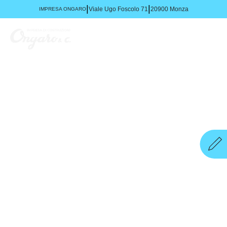
|
|
Viale Ugo Foscolo 71
20900 Monza
IMPRESA ONGARO
SCOPRI IL NOSTRO