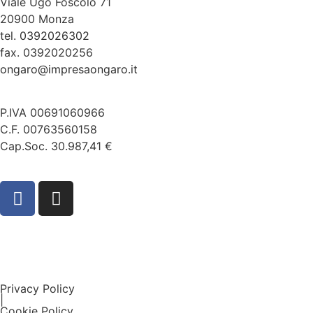
Viale Ugo Foscolo 71
20900 Monza
tel.
0392026302
fax. 0392020256
ongaro@impresaongaro.it
P.IVA 00691060966
C.F. 00763560158
Cap.Soc. 30.987,41 €
Privacy Policy
|
Cookie Policy