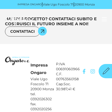
|
|
Viale Ugo Foscolo 71
20900 Monza
IMPRESA ONGARO
HAI UN PROGETTO? CONTATTACI SUBITO E
COSTRUISCI IL FUTURO INSIEME A NOI!
CONTATTACI
P.IVA
Impresa
00691060966
Ongaro
C.F.
Viale Ugo
00763560158
Foscolo 71
Cap.Soc.
20900 Monza
30.987,41 €
tel.
0392026302
fax.
0392020256