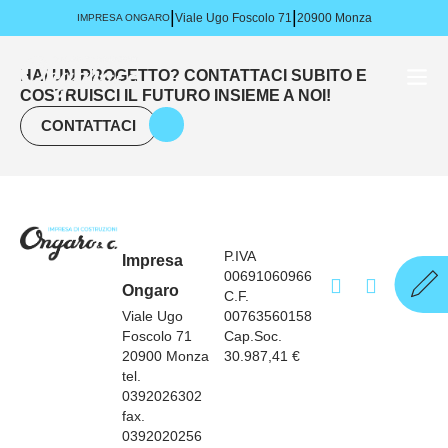
|
|
Viale Ugo Foscolo 71
20900 Monza
IMPRESA ONGARO
HAI UN PROGETTO? CONTATTACI SUBITO E
COSTRUISCI IL FUTURO INSIEME A NOI!
CONTATTACI
P.IVA
Impresa
00691060966
Ongaro
C.F.
Viale Ugo
00763560158
Foscolo 71
Cap.Soc.
20900 Monza
30.987,41 €
tel.
0392026302
fax.
0392020256