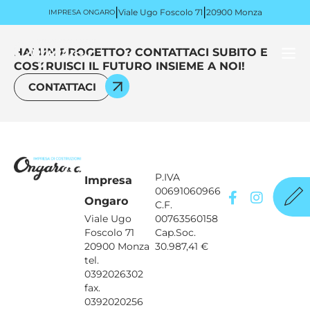
|
|
Viale Ugo Foscolo 71
20900 Monza
IMPRESA ONGARO
HAI UN PROGETTO? CONTATTACI SUBITO E
COSTRUISCI IL FUTURO INSIEME A NOI!
CONTATTACI
P.IVA
Impresa
00691060966
Ongaro
C.F.
Viale Ugo
00763560158
Foscolo 71
Cap.Soc.
20900 Monza
30.987,41 €
tel.
0392026302
fax.
0392020256