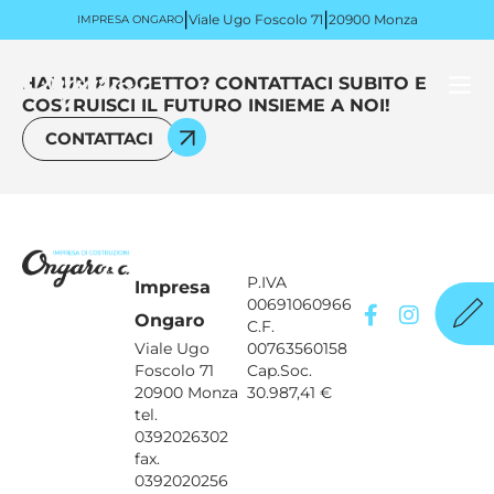
|
|
Viale Ugo Foscolo 71
20900 Monza
IMPRESA ONGARO
HAI UN PROGETTO? CONTATTACI SUBITO E
COSTRUISCI IL FUTURO INSIEME A NOI!
CONTATTACI
P.IVA
Impresa
00691060966
Ongaro
C.F.
Viale Ugo
00763560158
Foscolo 71
Cap.Soc.
20900 Monza
30.987,41 €
tel.
0392026302
fax.
0392020256