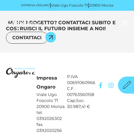
|
|
Viale Ugo Foscolo 71
20900 Monza
IMPRESA ONGARO
HAI UN PROGETTO? CONTATTACI SUBITO E
COSTRUISCI IL FUTURO INSIEME A NOI!
CONTATTACI
P.IVA
Impresa
00691060966
Ongaro
C.F.
Viale Ugo
00763560158
Foscolo 71
Cap.Soc.
20900 Monza
30.987,41 €
tel.
0392026302
fax.
0392020256