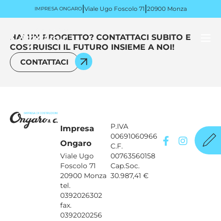
|
|
Viale Ugo Foscolo 71
20900 Monza
IMPRESA ONGARO
HAI UN PROGETTO? CONTATTACI SUBITO E
COSTRUISCI IL FUTURO INSIEME A NOI!
CONTATTACI
P.IVA
Impresa
00691060966
Ongaro
C.F.
Viale Ugo
00763560158
Foscolo 71
Cap.Soc.
20900 Monza
30.987,41 €
tel.
0392026302
fax.
0392020256