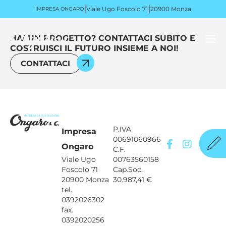
|
|
Viale Ugo Foscolo 71
20900 Monza
IMPRESA ONGARO
HAI UN PROGETTO? CONTATTACI SUBITO E
COSTRUISCI IL FUTURO INSIEME A NOI!
CONTATTACI
P.IVA
Impresa
00691060966
Ongaro
C.F.
Viale Ugo
00763560158
Foscolo 71
Cap.Soc.
20900 Monza
30.987,41 €
tel.
0392026302
fax.
0392020256