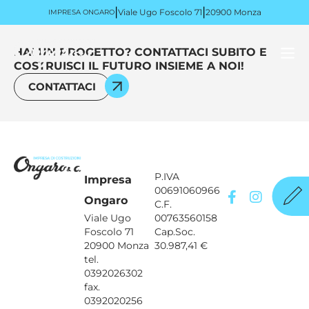
|
|
Viale Ugo Foscolo 71
20900 Monza
IMPRESA ONGARO
HAI UN PROGETTO? CONTATTACI SUBITO E
COSTRUISCI IL FUTURO INSIEME A NOI!
CONTATTACI
P.IVA
Impresa
00691060966
Ongaro
C.F.
Viale Ugo
00763560158
Foscolo 71
Cap.Soc.
20900 Monza
30.987,41 €
tel.
0392026302
fax.
0392020256