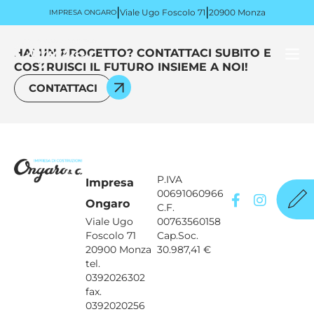
|
|
Viale Ugo Foscolo 71
20900 Monza
IMPRESA ONGARO
HAI UN PROGETTO? CONTATTACI SUBITO E
COSTRUISCI IL FUTURO INSIEME A NOI!
CONTATTACI
P.IVA
Impresa
00691060966
Ongaro
C.F.
Viale Ugo
00763560158
Foscolo 71
Cap.Soc.
20900 Monza
30.987,41 €
tel.
0392026302
fax.
0392020256